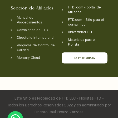
Sección de Afiliados
FTDi.com - portal de
afiliados
Manual de
FTD.com - Sitio para el
Procedimientos
consumidor
Comisiones de FTD
Universidad FTD
Directorio Internacional
Materiales para el
Florista
Programa de Control de
Calidad
SOY FLORISTA
Mercury Cloud
Este Sitio es Propiedad de FTD LLC - Floristas FTD -
Todos los Derechos Reservados 2022 y es administrado por
Ernesto Raúl Picazo Zarzosa